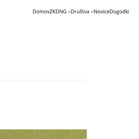
Domov
ZKDNG
Društva
Novice
Dogodki