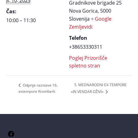
8. 10. 2025
Gradnikove brigade 25
Nova Gorica
,
5000
Čas:
Slovenija
+ Google
10:00 – 11:30
Zemljevidi
Telefon
+38653330311
Poglej Prizorišče
spletno stran
5. MEDNARODNI EX-TEMPORE
Odprtje razstave 16.
extempore Kromberk
»IN VENDAR OŽIVI«
Facebook