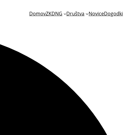
Domov
ZKDNG
Društva
Novice
Dogodki