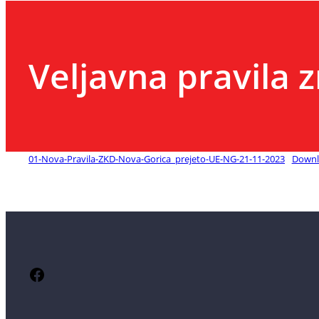
Veljavna pravila 
01-Nova-Pravila-ZKD-Nova-Gorica_prejeto-UE-NG-21-11-2023
Downl
Facebook