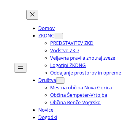
Domov
ZKDNG
PREDSTAVITEV ZKD
Vodstvo ZKD
Veljavna pravila znotraj zveze
Logotipi ZKDNG
Oddajanje prostorov in opreme
Društva
Mestna občina Nova Gorica
Občina Šempeter-Vrtojba
Občina Renče-Vogrsko
Novice
Dogodki