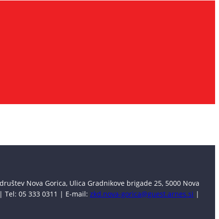
društev Nova Gorica, Ulica Gradnikove brigade 25, 5000 Nova
| Tel: 05 333 0311 | E-mail:
zkd.nova-gorica@guest.arnes.si
|