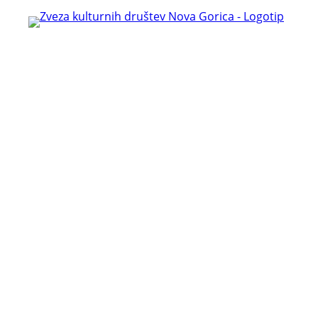
Preskoči
na
vsebino