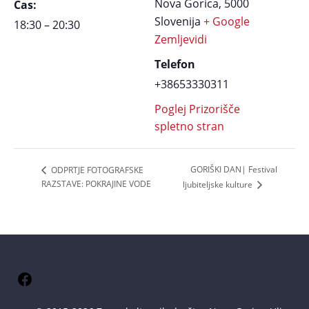
Nova Gorica
,
5000
Čas:
Slovenija
+ Google
18:30 – 20:30
Zemljevidi
Telefon
+38653330311
Poglej Prizorišče
spletno stran
GORIŠKI DAN| Festival
ODPRTJE FOTOGRAFSKE
RAZSTAVE: POKRAJINE VODE
ljubiteljske kulture
Facebook