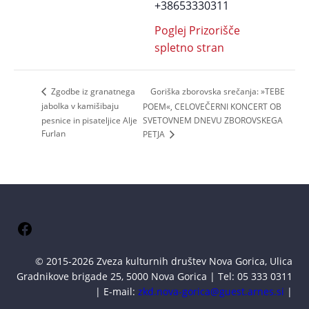
+38653330311
Poglej Prizorišče
spletno stran
Goriška zborovska srečanja: »TEBE
Zgodbe iz granatnega
jabolka v kamišibaju
POEM«, CELOVEČERNI KONCERT OB
pesnice in pisateljice Alje
SVETOVNEM DNEVU ZBOROVSKEGA
Furlan
PETJA
Facebook
© 2015-2026 Zveza kulturnih društev Nova Gorica, Ulica
Gradnikove brigade 25, 5000 Nova Gorica | Tel: 05 333 0311
| E-mail:
zkd.nova-gorica@guest.arnes.si
|