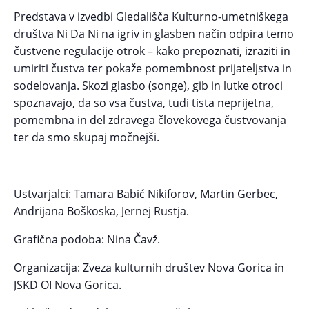
Predstava v izvedbi Gledališča Kulturno-umetniškega
društva Ni Da Ni na igriv in glasben način odpira temo
čustvene regulacije otrok – kako prepoznati, izraziti in
umiriti čustva ter pokaže pomembnost prijateljstva in
sodelovanja. Skozi glasbo (songe), gib in lutke otroci
spoznavajo, da so vsa čustva, tudi tista neprijetna,
pomembna in del zdravega človekovega čustvovanja
ter da smo skupaj močnejši.
Ustvarjalci: Tamara Babić Nikiforov, Martin Gerbec,
Andrijana Boškoska, Jernej Rustja.
Grafična podoba: Nina Čavž.
Organizacija: Zveza kulturnih društev Nova Gorica in
JSKD OI Nova Gorica.