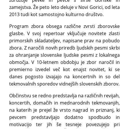
združuje pevke in pevce s širše Goriške in
zamejstva. Že peto leto deluje v Novi Gorici, od leta
2013 tudi kot samostojno kulturno društvo.
Program zbora obsega različne zvrsti zborovske
glasbe. V svoj repertoar vključuje novitete zlasti
primorskih skladateljev, napisane prav na pobudo
zbora. Z naročili novih priredb ljudskih pesmi skrbi
za ohranjanje slovenske ljudske pesmi z lokalnega
območja. V 10-letnem obdobju je zbor naročil in
premierno izvedel več kot enajst novitet, ki se
danes pogosto izvajajo na koncertnih in so del
tekmovalnih sporedov vidnejših slovenskih zborov.
Občinstvu se redno predstavlja na različnih revijah,
koncertih, domačih in mednarodnih tekmovanjih,
na katerih je prejel že vrsto nagrad in priznanj, ki
pevcem predstavljajo dodatno spodbudo in
motivacijo ter jih še tesneje povezujejo pri