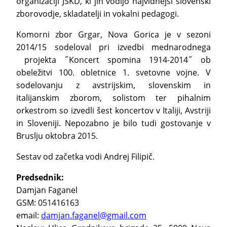
organizaciji JSKD, ki jih vodijo najvidnejši slovenski
zborovodje, skladatelji in vokalni pedagogi.
Komorni zbor Grgar, Nova Gorica je v sezoni
2014/15 sodeloval pri izvedbi mednarodnega
projekta ˝Koncert spomina 1914-2014˝ ob
obeležitvi 100. obletnice 1. svetovne vojne. V
sodelovanju z avstrijskim, slovenskim in
italijanskim zborom, solistom ter pihalnim
orkestrom so izvedli šest koncertov v Italiji, Avstriji
in Sloveniji. Nepozabno je bilo tudi gostovanje v
Bruslju oktobra 2015.
Sestav od začetka vodi Andrej Filipič.
Predsednik:
Damjan Faganel
GSM: 051416163
email:
damjan.faganel@gmail.com