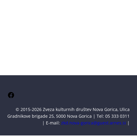
Facebook
© 2015-2026 Zveza kulturnih društev Nova Gorica, Ulica
Gradnikove brigade 25, 5000 Nova Gorica | Tel: 05 333 0311
| E-mail:
zkd.nova-gorica@guest.arnes.si
|