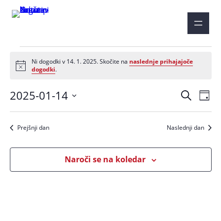
Dogodki
Ni dogodki v 14. 1. 2025. Skočite na
naslednje prihajajoče
Notice
for
dogodki
.
14.
Dogod
Do
2025-01-14
Iskanje
Dan
Po
Izberite
Naviga
1.
datum.
Na
za
Prejšnji dan
Naslednji dan
2025
iskanj
Naroči se na koledar
in
ogled