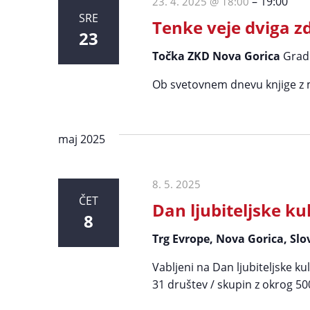
–
19:00
23. 4. 2025 @ 18:00
SRE
Tenke veje dviga z
23
Točka ZKD Nova Gorica
Grad
Ob svetovnem dnevu knjige z 
maj 2025
8. 5. 2025
ČET
Dan ljubiteljske ku
8
Trg Evrope, Nova Gorica, Slo
Vabljeni na Dan ljubiteljske k
31 društev / skupin z okrog 50