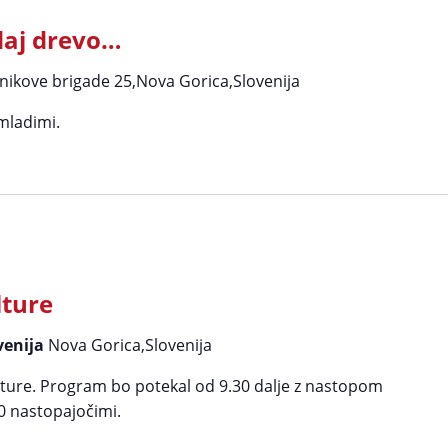
daj drevo…
nikove brigade 25,Nova Gorica,Slovenija
mladimi.
lture
venija
Nova Gorica,Slovenija
ulture. Program bo potekal od 9.30 dalje z nastopom
0 nastopajočimi.