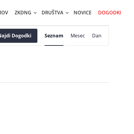
MOV
ZKDNG
DRUŠTVA
NOVICE
DOGODKI
Dogodek
Najdi Dogodki
Seznam
Mesec
Dan
Pogledi
Navigacije