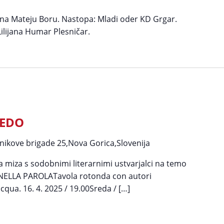
ena Mateju Boru. Nastopa: Mladi oder KD Grgar.
ilijana Humar Plesničar.
SEDO
nikove brigade 25,Nova Gorica,Slovenija
miza s sodobnimi literarnimi ustvarjalci na temo
ELLA PAROLATavola rotonda con autori
qua. 16. 4. 2025 / 19.00Sreda / […]