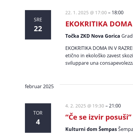
–
18:00
22. 1. 2025 @ 17:00
SRE
EKOKRITIKA DOMA
22
Točka ZKD Nova Gorica
Grad
EKOKRITIKA DOMA IN V RAZREDU
etično in ekološko zavest skozi
sviluppare una consapevolezza
februar 2025
–
21:00
4. 2. 2025 @ 19:30
TOR
“Če se izvir posuši”
4
Kulturni dom Šempas
Šempa