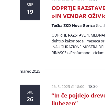
SRE
ODPRTJE RAZSTAV
19
»IN VENDAR OŽIVI
Točka ZKD Nova Gorica
Grad
ODPRTJE RAZSTAVE 4. MEDNA
dehtijo kakor tedaj, meseca sre
INAUGURAZIONE MOSTRA DEL
RINASCE»«Profumano i ciclamin
marec 2025
–
18:30
26. 3. 2025 @ 18:00
SRE
“In če pojdejo dreve
26
ljubezen”