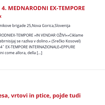
E 4. MEDNARODNI EX-TEMPORE
«
nikove brigade 25,Nova Gorica,Slovenija
RODNIEX-TEMPORE »IN VENDAR OŽIVI«»Ciklame
brnisijaj se razliva v dolino.« (Srečko Kosovel)
4˚ EX-TEMPORE INTERNAZIONALE«EPPURE
i come allora, della […]
sa, vrtovi in ptice, pojde tudi