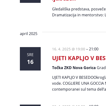
Gledališka predstava, posveč
Dramatizacija in mentorstvo: L
april 2025
–
21:00
16. 4. 2025 @ 19:00
SRE
UJETI KAPLJO V BE
16
Točka ZKD Nova Gorica
Grad
UJETI KAPLJO V BESEDOOkrogla 
vode. COGLIERE UNA GOCCIA N
contemporanei sul tema dell’ac