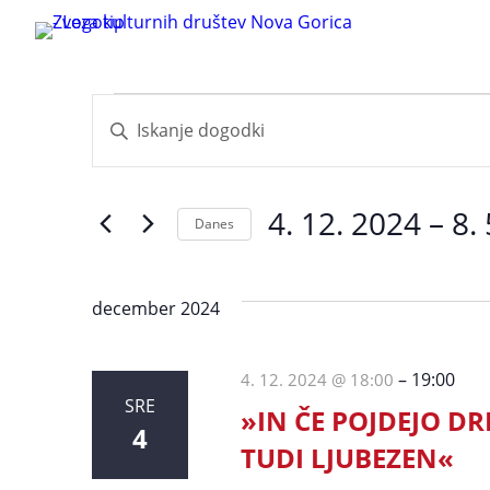
Dogodki
Dogodki
Vnesite
ključno
Navigacija
besedo.
Poiščite
za
4. 12. 2024
 – 
8.
Danes
Dogodki
iskanje
po
Izberite
ključni
datum.
in
december 2024
besedi.
oglede
–
19:00
4. 12. 2024 @ 18:00
SRE
»IN ČE POJDEJO DR
4
TUDI LJUBEZEN«