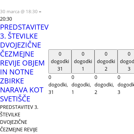
–
30 marca @ 18:30
20:30
PREDSTAVITEV
3. ŠTEVILKE
DVOJEZIČNE
ČEZMEJNE
0
0
0
0
REVIJE OBJEM
dogodki
dogodki
dogodki
dogod
31
1
2
3
IN NOTNE
0
0
0
0
ZBIRKE
dogodki,
dogodki,
dogodki,
dogodk
NARAVA KOT
31
1
2
3
SVETIŠČE
PREDSTAVITEV 3.
ŠTEVILKE
DVOJEZIČNE
ČEZMEJNE REVIJE