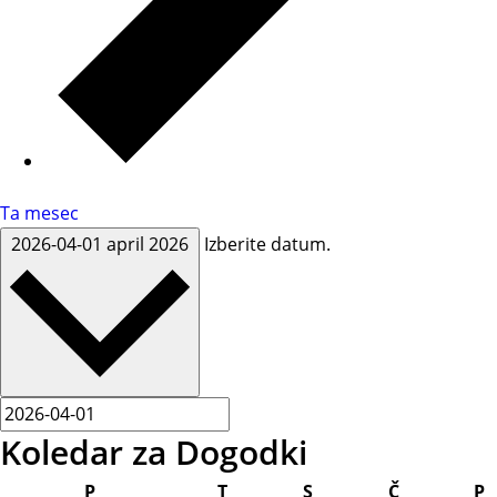
Ta mesec
2026-04-01
april 2026
Izberite datum.
Koledar za Dogodki
ponedeljek
torek
sreda
četrtek
p
P
T
S
Č
P