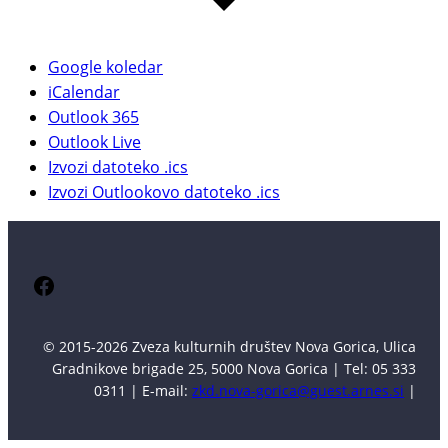
Google koledar
iCalendar
Outlook 365
Outlook Live
Izvozi datoteko .ics
Izvozi Outlookovo datoteko .ics
Facebook
© 2015-2026 Zveza kulturnih društev Nova Gorica, Ulica
Gradnikove brigade 25, 5000 Nova Gorica | Tel: 05 333
0311 | E-mail:
zkd.nova-gorica@guest.arnes.si
|