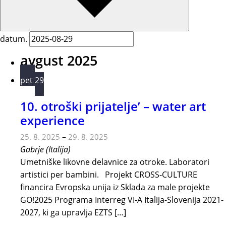
datum.
avgust 2025
pet
29
10. otroški prijatelje’ – water art
experience
–
25. 8. 2025
29. 8. 2025
Gabrje (Italija)
Umetniške likovne delavnice za otroke. Laboratori
artistici per bambini. Projekt CROSS-CULTURE
financira Evropska unija iz Sklada za male projekte
GO!2025 Programa Interreg VI-A Italija-Slovenija 2021-
2027, ki ga upravlja EZTS […]