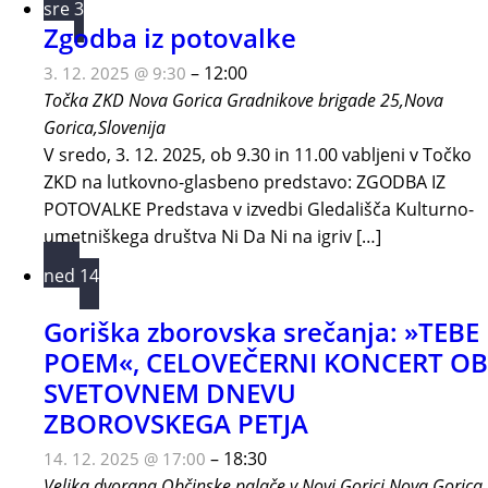
sre
3
Zgodba iz potovalke
–
12:00
3. 12. 2025 @ 9:30
Točka ZKD Nova Gorica
Gradnikove brigade 25,Nova
Gorica,Slovenija
V sredo, 3. 12. 2025, ob 9.30 in 11.00 vabljeni v Točko
ZKD na lutkovno-glasbeno predstavo: ZGODBA IZ
POTOVALKE Predstava v izvedbi Gledališča Kulturno-
umetniškega društva Ni Da Ni na igriv […]
ned
14
Goriška zborovska srečanja: »TEBE
POEM«, CELOVEČERNI KONCERT OB
SVETOVNEM DNEVU
ZBOROVSKEGA PETJA
–
18:30
14. 12. 2025 @ 17:00
Velika dvorana Občinske palače v Novi Gorici
Nova Gorica