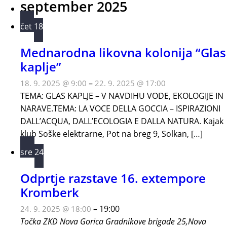
september 2025
čet
18
Mednarodna likovna kolonija “Glas
kaplje”
–
18. 9. 2025 @ 9:00
22. 9. 2025 @ 17:00
TEMA: GLAS KAPLJE – V NAVDIHU VODE, EKOLOGIJE IN
NARAVE.TEMA: LA VOCE DELLA GOCCIA – ISPIRAZIONI
DALL’ACQUA, DALL’ECOLOGIA E DALLA NATURA. Kajak
klub Soške elektrarne, Pot na breg 9, Solkan, […]
sre
24
Odprtje razstave 16. extempore
Kromberk
–
19:00
24. 9. 2025 @ 18:00
Točka ZKD Nova Gorica
Gradnikove brigade 25,Nova