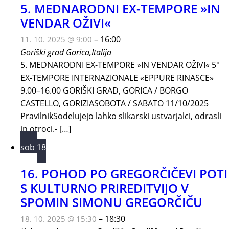
5. MEDNARODNI EX-TEMPORE »IN
VENDAR OŽIVI«
–
16:00
11. 10. 2025 @ 9:00
Goriški grad
Gorica,Italija
5. MEDNARODNI EX-TEMPORE »IN VENDAR OŽIVI« 5°
EX-TEMPORE INTERNAZIONALE «EPPURE RINASCE»
9.00–16.00 GORIŠKI GRAD, GORICA / BORGO
CASTELLO, GORIZIASOBOTA / SABATO 11/10/2025
PravilnikSodelujejo lahko slikarski ustvarjalci, odrasli
in otroci.- […]
sob
18
16. POHOD PO GREGORČIČEVI POTI
S KULTURNO PRIREDITVIJO V
SPOMIN SIMONU GREGORČIČU
–
18:30
18. 10. 2025 @ 15:30