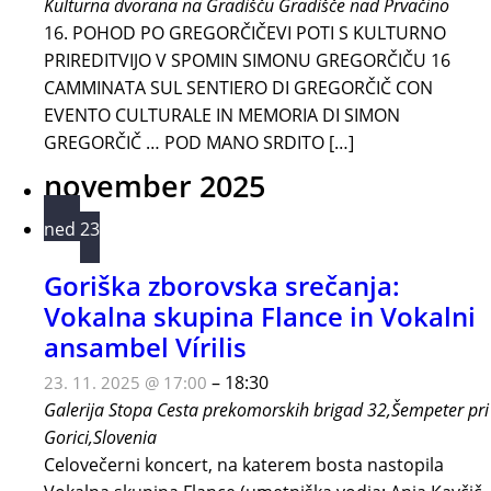
Kulturna dvorana na Gradišču
Gradišče nad Prvačino
16. POHOD PO GREGORČIČEVI POTI S KULTURNO
PRIREDITVIJO V SPOMIN SIMONU GREGORČIČU 16
CAMMINATA SUL SENTIERO DI GREGORČIČ CON
EVENTO CULTURALE IN MEMORIA DI SIMON
GREGORČIČ … POD MANO SRDITO […]
november 2025
ned
23
Goriška zborovska srečanja:
Vokalna skupina Flance in Vokalni
ansambel Vírilis
–
18:30
23. 11. 2025 @ 17:00
Galerija Stopa
Cesta prekomorskih brigad 32,Šempeter pri
Gorici,Slovenia
Celovečerni koncert, na katerem bosta nastopila