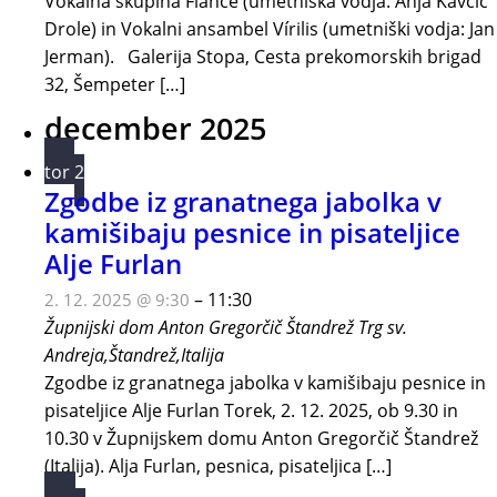
Vokalna skupina Flance (umetniška vodja: Anja Kavčič
Drole) in Vokalni ansambel Vírilis (umetniški vodja: Jan
Jerman). Galerija Stopa, Cesta prekomorskih brigad
32, Šempeter […]
december 2025
tor
2
Zgodbe iz granatnega jabolka v
kamišibaju pesnice in pisateljice
Alje Furlan
–
11:30
2. 12. 2025 @ 9:30
Župnijski dom Anton Gregorčič Štandrež
Trg sv.
Andreja,Štandrež,Italija
Zgodbe iz granatnega jabolka v kamišibaju pesnice in
pisateljice Alje Furlan Torek, 2. 12. 2025, ob 9.30 in
10.30 v Župnijskem domu Anton Gregorčič Štandrež
(Italija). Alja Furlan, pesnica, pisateljica […]