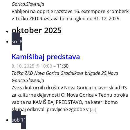
Gorica,Slovenija
Vabljeni na odprtje razstave 16. extempore Kromberk
v Točko ZKD.Razstava bo na ogled do 31. 12. 2025.
oktober 2025
sre
8
Kamišibaj predstava
–
11:30
8. 10. 2025 @ 10:00
Točka ZKD Nova Gorica
Gradnikove brigade 25,Nova
Gorica,Slovenija
Zveza kulturnih društev Nova Gorica in Javni sklad RS
za kulturne dejavnosti OI Nova Gorica v Tednu otroka
vabita na KAMIŠIBAJ PREDSTAVO, na kateri bomo
skupaj odkrivali pravljične zgodbe v […]
sob
11